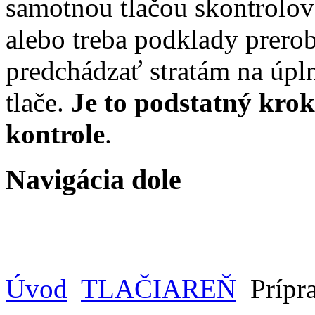
samotnou tlačou skontrolova
alebo treba podklady prero
predchádzať stratám na úpl
tlače.
Je to podstatný krok
kontrole
.
Navigácia dole
Úvod
TLAČIAREŇ
Prípr